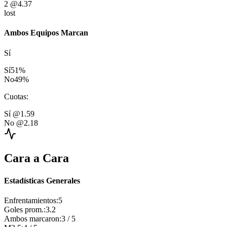
2
@4.37
lost
Ambos Equipos Marcan
Sí
Sí
51
%
No
49
%
Cuotas
:
Sí
@1.59
No
@2.18
Cara a Cara
Estadísticas Generales
Enfrentamientos
:
5
Goles prom.
:
3.2
Ambos marcaron
:
3
/
5