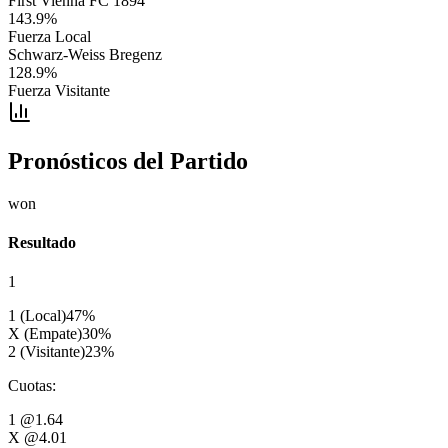
First Vienna FC 1894
143.9
%
Fuerza Local
Schwarz-Weiss Bregenz
128.9
%
Fuerza Visitante
Pronósticos del Partido
won
Resultado
1
1 (Local)
47
%
X (Empate)
30
%
2 (Visitante)
23
%
Cuotas
:
1
@1.64
X
@4.01