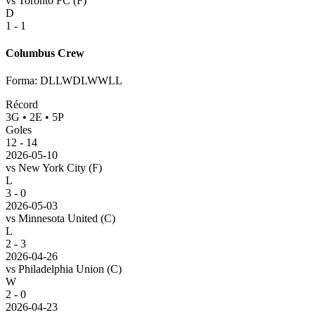
vs
Toronto FC
(F)
D
1 - 1
Columbus Crew
Forma
:
DLLWDLWWLL
Récord
3
G
•
2
E
•
5
P
Goles
12
-
14
2026-05-10
vs
New York City
(F)
L
3 - 0
2026-05-03
vs
Minnesota United
(C)
L
2 - 3
2026-04-26
vs
Philadelphia Union
(C)
W
2 - 0
2026-04-23