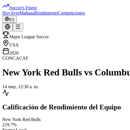
Soccer's Finest
Hoy
Ayer
Mañana
Rendimiento
Competiciones
ES
Major League Soccer
USA
2026
CONCACAF
New York Red Bulls
vs
Columbu
14 may, 12:30 a. m.
Calificación de Rendimiento del Equipo
New York Red Bulls
219.7
%
Fuerza Local