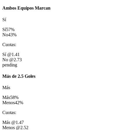
Ambos Equipos Marcan
Sí
Sí
57
%
No
43
%
Cuotas
:
Sí
@1.41
No
@2.73
pending
Más de 2.5 Goles
Más
Más
58
%
Menos
42
%
Cuotas
:
Más
@1.47
Menos
@2.52