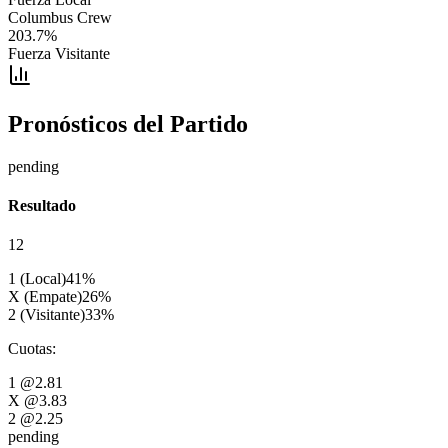
Columbus Crew
203.7
%
Fuerza Visitante
Pronósticos del Partido
pending
Resultado
12
1 (Local)
41
%
X (Empate)
26
%
2 (Visitante)
33
%
Cuotas
:
1
@2.81
X
@3.83
2
@2.25
pending