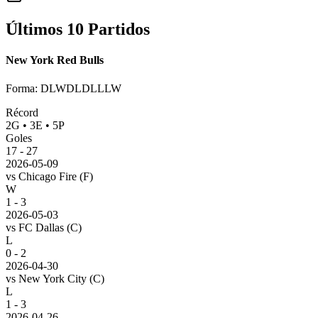
Últimos 10 Partidos
New York Red Bulls
Forma
:
DLWDLDLLLW
Récord
2
G
•
3
E
•
5
P
Goles
17
-
27
2026-05-09
vs
Chicago Fire
(F)
W
1 - 3
2026-05-03
vs
FC Dallas
(C)
L
0 - 2
2026-04-30
vs
New York City
(C)
L
1 - 3
2026-04-26