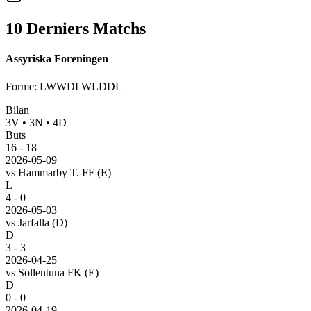
10 Derniers Matchs
Assyriska Foreningen
Forme
:
LWWDLWLDDL
Bilan
3
V
•
3
N
•
4
D
Buts
16
-
18
2026-05-09
vs
Hammarby T. FF
(E)
L
4 - 0
2026-05-03
vs
Jarfalla
(D)
D
3 - 3
2026-04-25
vs
Sollentuna FK
(E)
D
0 - 0
2026-04-19