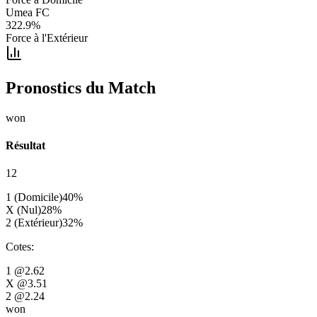
Umea FC
322.9
%
Force à l'Extérieur
Pronostics du Match
won
Résultat
12
1 (Domicile)
40
%
X (Nul)
28
%
2 (Extérieur)
32
%
Cotes
:
1
@2.62
X
@3.51
2
@2.24
won