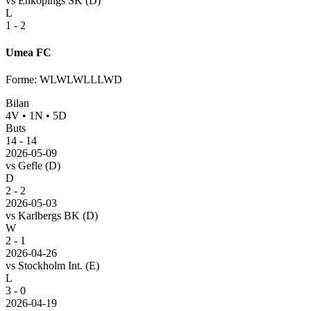
vs
Enkopings SK
(D)
L
1 - 2
Umea FC
Forme
:
WLWLWLLLWD
Bilan
4
V
•
1
N
•
5
D
Buts
14
-
14
2026-05-09
vs
Gefle
(D)
D
2 - 2
2026-05-03
vs
Karlbergs BK
(D)
W
2 - 1
2026-04-26
vs
Stockholm Int.
(E)
L
3 - 0
2026-04-19