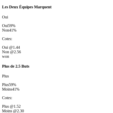
Les Deux Équipes Marquent
Oui
Oui
59
%
Non
41
%
Cotes
:
Oui
@1.44
Non
@2.56
won
Plus de 2.5 Buts
Plus
Plus
59
%
Moins
41
%
Cotes
:
Plus
@1.52
Moins
@2.30