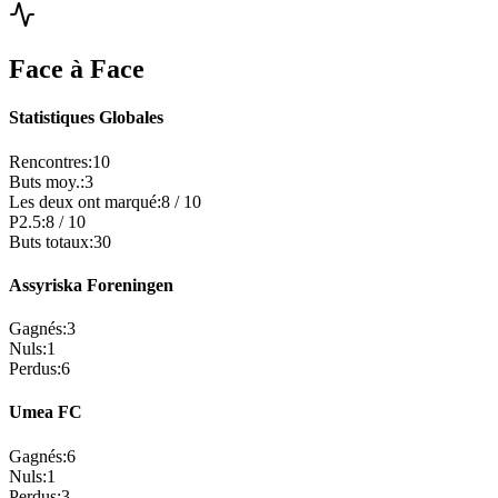
Face à Face
Statistiques Globales
Rencontres
:
10
Buts moy.
:
3
Les deux ont marqué
:
8
/
10
P2.5
:
8
/
10
Buts totaux
:
30
Assyriska Foreningen
Gagnés
:
3
Nuls
:
1
Perdus
:
6
Umea FC
Gagnés
:
6
Nuls
:
1
Perdus
:
3