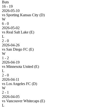
Buts
16
-
19
2026-05-10
vs
Sporting Kansas City
(D)
W
6 - 0
2026-05-02
vs
Real Salt Lake
(E)
L
2 - 0
2026-04-26
vs
San Diego FC
(E)
W
1 - 2
2026-04-19
vs
Minnesota United
(E)
L
2 - 0
2026-04-11
vs
Los Angeles FC
(D)
W
2 - 1
2026-04-05
vs
Vancouver Whitecaps
(E)
L