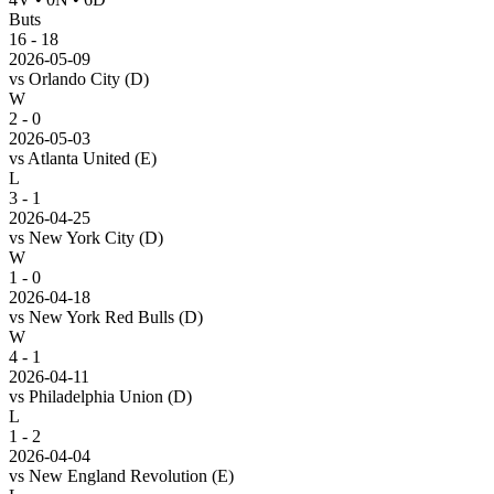
Buts
16
-
18
2026-05-09
vs
Orlando City
(D)
W
2 - 0
2026-05-03
vs
Atlanta United
(E)
L
3 - 1
2026-04-25
vs
New York City
(D)
W
1 - 0
2026-04-18
vs
New York Red Bulls
(D)
W
4 - 1
2026-04-11
vs
Philadelphia Union
(D)
L
1 - 2
2026-04-04
vs
New England Revolution
(E)