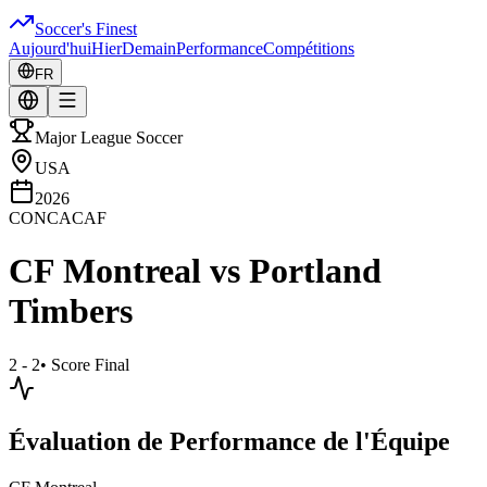
Soccer's Finest
Aujourd'hui
Hier
Demain
Performance
Compétitions
FR
Major League Soccer
USA
2026
CONCACAF
CF Montreal
vs
Portland
Timbers
2 - 2
•
Score Final
Évaluation de Performance de l'Équipe