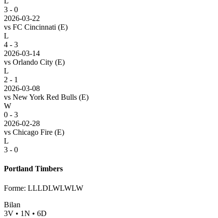
L
3 - 0
2026-03-22
vs
FC Cincinnati
(E)
L
4 - 3
2026-03-14
vs
Orlando City
(E)
L
2 - 1
2026-03-08
vs
New York Red Bulls
(E)
W
0 - 3
2026-02-28
vs
Chicago Fire
(E)
L
3 - 0
Portland Timbers
Forme
:
LLLDLWLWLW
Bilan
3
V
•
1
N
•
6
D