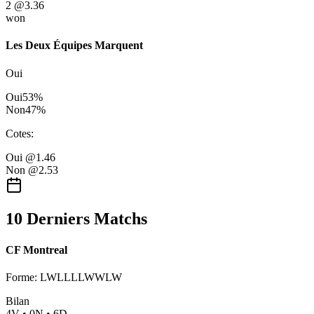
2
@3.36
won
Les Deux Équipes Marquent
Oui
Oui
53
%
Non
47
%
Cotes
:
Oui
@1.46
Non
@2.53
10 Derniers Matchs
CF Montreal
Forme
:
LWLLLLWWLW
Bilan
4
V
•
0
N
•
6
D