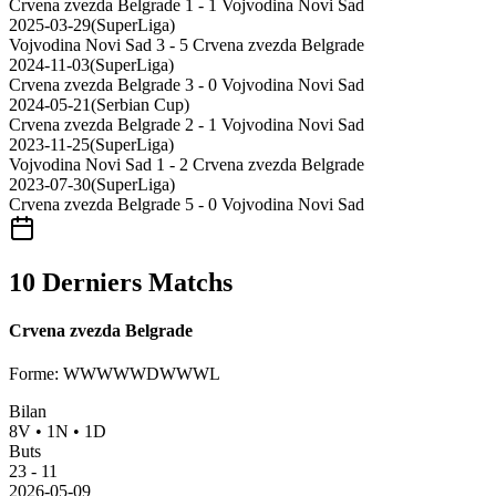
Crvena zvezda Belgrade
1 - 1
Vojvodina Novi Sad
2025-03-29
(
SuperLiga
)
Vojvodina Novi Sad
3 - 5
Crvena zvezda Belgrade
2024-11-03
(
SuperLiga
)
Crvena zvezda Belgrade
3 - 0
Vojvodina Novi Sad
2024-05-21
(
Serbian Cup
)
Crvena zvezda Belgrade
2 - 1
Vojvodina Novi Sad
2023-11-25
(
SuperLiga
)
Vojvodina Novi Sad
1 - 2
Crvena zvezda Belgrade
2023-07-30
(
SuperLiga
)
Crvena zvezda Belgrade
5 - 0
Vojvodina Novi Sad
10 Derniers Matchs
Crvena zvezda Belgrade
Forme
:
WWWWWDWWWL
Bilan
8
V
•
1
N
•
1
D
Buts
23
-
11
2026-05-09