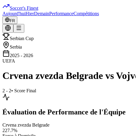
Soccer's Finest
Aujourd'hui
Hier
Demain
Performance
Compétitions
FR
Serbian Cup
Serbia
2025 - 2026
UEFA
Crvena zvezda Belgrade
vs
Vojv
2 - 2
•
Score Final
Évaluation de Performance de l'Équipe
Crvena zvezda Belgrade
227.7
%
Force à Domicile