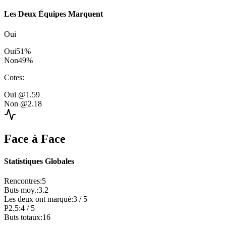
Les Deux Équipes Marquent
Oui
Oui
51
%
Non
49
%
Cotes
:
Oui
@1.59
Non
@2.18
Face à Face
Statistiques Globales
Rencontres
:
5
Buts moy.
:
3.2
Les deux ont marqué
:
3
/
5
P2.5
:
4
/
5
Buts totaux
:
16