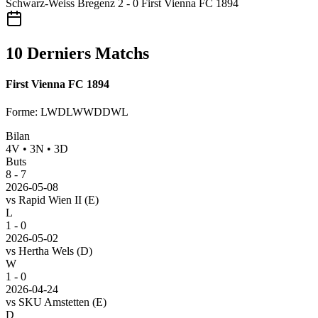
Schwarz-Weiss Bregenz
2 - 0
First Vienna FC 1894
10 Derniers Matchs
First Vienna FC 1894
Forme
:
LWDLWWDDWL
Bilan
4
V
•
3
N
•
3
D
Buts
8
-
7
2026-05-08
vs
Rapid Wien II
(E)
L
1 - 0
2026-05-02
vs
Hertha Wels
(D)
W
1 - 0
2026-04-24
vs
SKU Amstetten
(E)
D