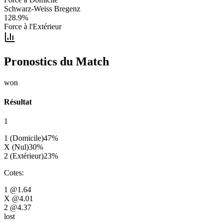
Schwarz-Weiss Bregenz
128.9
%
Force à l'Extérieur
Pronostics du Match
won
Résultat
1
1 (Domicile)
47
%
X (Nul)
30
%
2 (Extérieur)
23
%
Cotes
:
1
@1.64
X
@4.01
2
@4.37
lost