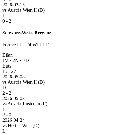
2026-03-15
vs
Austria Wien II
(D)
L
0 - 2
Schwarz-Weiss Bregenz
Forme
:
LLLDLWLLLD
Bilan
1
V
•
2
N
•
7
D
Buts
15
-
27
2026-05-08
vs
Austria Wien II
(D)
D
2 - 2
2026-05-03
vs
Austria Lustenau
(E)
L
2 - 0
2026-04-24
vs
Hertha Wels
(D)
L