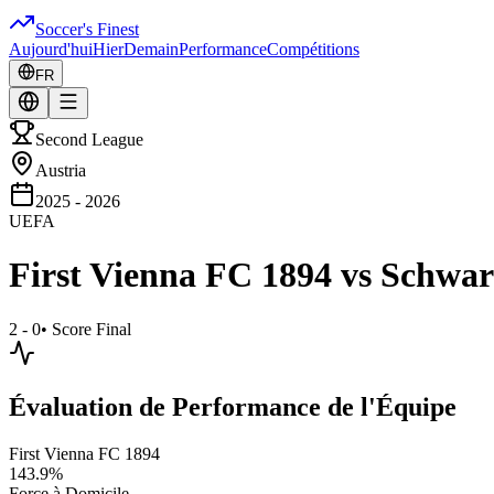
Soccer's Finest
Aujourd'hui
Hier
Demain
Performance
Compétitions
FR
Second League
Austria
2025 - 2026
UEFA
First Vienna FC 1894
vs
Schwar
2 - 0
•
Score Final
Évaluation de Performance de l'Équipe
First Vienna FC 1894
143.9
%
Force à Domicile