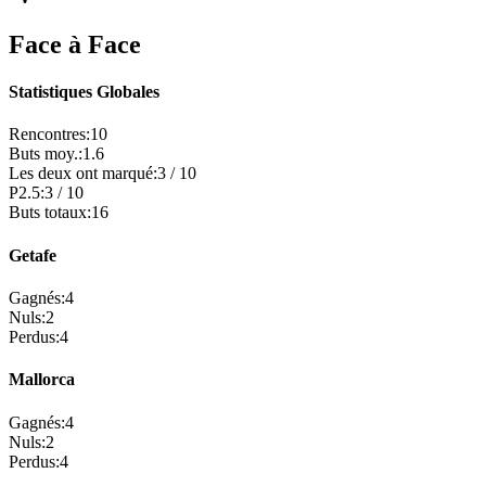
Face à Face
Statistiques Globales
Rencontres
:
10
Buts moy.
:
1.6
Les deux ont marqué
:
3
/
10
P2.5
:
3
/
10
Buts totaux
:
16
Getafe
Gagnés
:
4
Nuls
:
2
Perdus
:
4
Mallorca
Gagnés
:
4
Nuls
:
2
Perdus
:
4