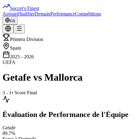
Soccer's Finest
Aujourd'hui
Hier
Demain
Performance
Compétitions
FR
Primera Division
Spain
2025 - 2026
UEFA
Getafe
vs
Mallorca
3 - 1
•
Score Final
Évaluation de Performance de l'Équipe
Getafe
89.7
%
Force à Domicile