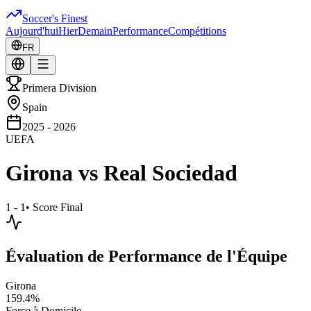
Soccer's Finest
Aujourd'hui
Hier
Demain
Performance
Compétitions
FR
Primera Division
Spain
2025 - 2026
UEFA
Girona
vs
Real Sociedad
1 - 1
•
Score Final
Évaluation de Performance de l'Équipe
Girona
159.4
%
Force à Domicile