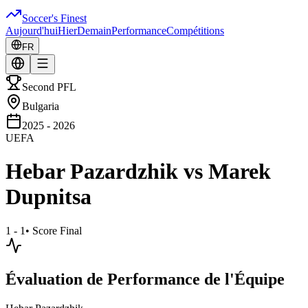
Soccer's Finest
Aujourd'hui
Hier
Demain
Performance
Compétitions
FR
Second PFL
Bulgaria
2025 - 2026
UEFA
Hebar Pazardzhik
vs
Marek
Dupnitsa
1 - 1
•
Score Final
Évaluation de Performance de l'Équipe