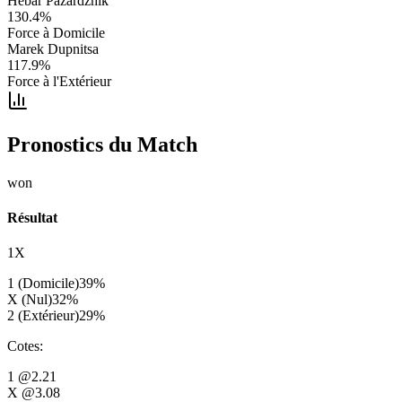
Hebar Pazardzhik
130.4
%
Force à Domicile
Marek Dupnitsa
117.9
%
Force à l'Extérieur
Pronostics du Match
won
Résultat
1X
1 (Domicile)
39
%
X (Nul)
32
%
2 (Extérieur)
29
%
Cotes
:
1
@2.21
X
@3.08