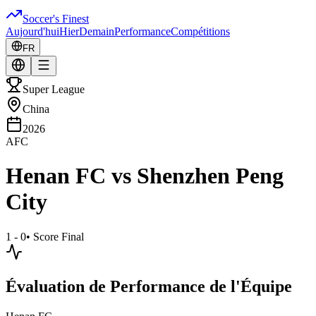
Soccer's Finest
Aujourd'hui
Hier
Demain
Performance
Compétitions
FR
Super League
China
2026
AFC
Henan FC
vs
Shenzhen Peng
City
1 - 0
•
Score Final
Évaluation de Performance de l'Équipe