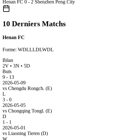
Henan FC
0 - 2
Shenzhen Peng City
10 Derniers Matchs
Henan FC
Forme
:
WDLLLDLWDL
Bilan
2
V
•
3
N
•
5
D
Buts
9
-
13
2026-05-09
vs
Chengdu Rongch.
(E)
L
3 - 0
2026-05-05
vs
Chongqing Tongl.
(E)
D
1 - 1
2026-05-01
vs
Liaoning Tieren
(D)
W