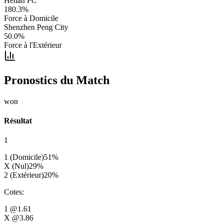
Henan FC
180.3
%
Force à Domicile
Shenzhen Peng City
50.0
%
Force à l'Extérieur
Pronostics du Match
won
Résultat
1
1 (Domicile)
51
%
X (Nul)
29
%
2 (Extérieur)
20
%
Cotes
:
1
@1.61
X
@3.86