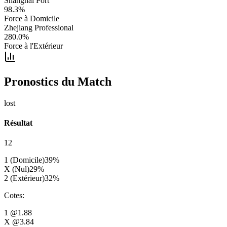
Shanghai Port
98.3
%
Force à Domicile
Zhejiang Professional
280.0
%
Force à l'Extérieur
Pronostics du Match
lost
Résultat
12
1 (Domicile)
39
%
X (Nul)
29
%
2 (Extérieur)
32
%
Cotes
:
1
@1.88
X
@3.84