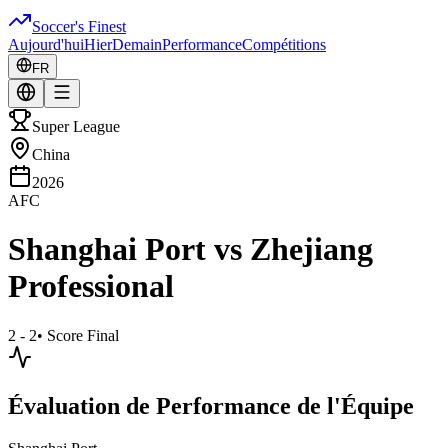
Soccer's Finest
Aujourd'hui
Hier
Demain
Performance
Compétitions
FR
Super League
China
2026
AFC
Shanghai Port
vs
Zhejiang
Professional
2 - 2
•
Score Final
Évaluation de Performance de l'Équipe