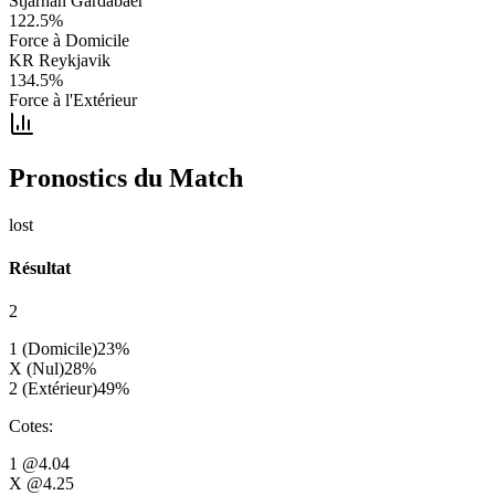
Stjarnan Gardabaer
122.5
%
Force à Domicile
KR Reykjavik
134.5
%
Force à l'Extérieur
Pronostics du Match
lost
Résultat
2
1 (Domicile)
23
%
X (Nul)
28
%
2 (Extérieur)
49
%
Cotes
:
1
@4.04
X
@4.25