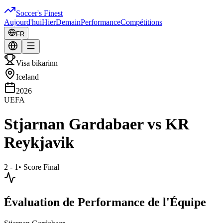
Soccer's Finest
Aujourd'hui
Hier
Demain
Performance
Compétitions
FR
Visa bikarinn
Iceland
2026
UEFA
Stjarnan Gardabaer
vs
KR
Reykjavik
2 - 1
•
Score Final
Évaluation de Performance de l'Équipe