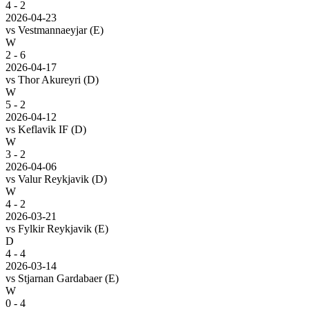
4 - 2
2026-04-23
vs
Vestmannaeyjar
(E)
W
2 - 6
2026-04-17
vs
Thor Akureyri
(D)
W
5 - 2
2026-04-12
vs
Keflavik IF
(D)
W
3 - 2
2026-04-06
vs
Valur Reykjavik
(D)
W
4 - 2
2026-03-21
vs
Fylkir Reykjavik
(E)
D
4 - 4
2026-03-14
vs
Stjarnan Gardabaer
(E)
W
0 - 4