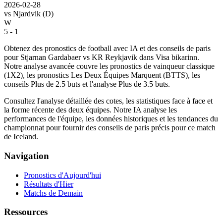
2026-02-28
vs
Njardvik
(D)
W
5 - 1
Obtenez des pronostics de football avec IA et des conseils de paris
pour Stjarnan Gardabaer vs KR Reykjavik dans Visa bikarinn.
Notre analyse avancée couvre les pronostics de vainqueur classique
(1X2), les pronostics Les Deux Équipes Marquent (BTTS), les
conseils Plus de 2.5 buts et l'analyse Plus de 3.5 buts.
Consultez l'analyse détaillée des cotes, les statistiques face à face et
la forme récente des deux équipes. Notre IA analyse les
performances de l'équipe, les données historiques et les tendances du
championnat pour fournir des conseils de paris précis pour ce match
de Iceland.
Navigation
Pronostics d'Aujourd'hui
Résultats d'Hier
Matchs de Demain
Ressources