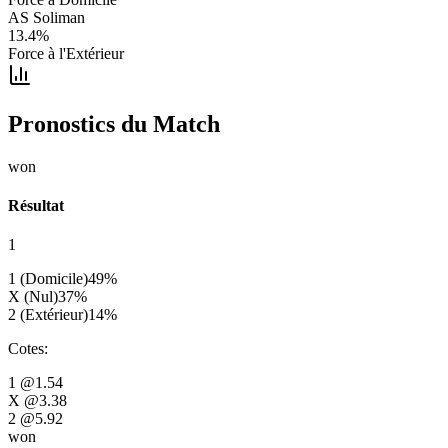
AS Soliman
13.4
%
Force à l'Extérieur
Pronostics du Match
won
Résultat
1
1 (Domicile)
49
%
X (Nul)
37
%
2 (Extérieur)
14
%
Cotes
:
1
@1.54
X
@3.38
2
@5.92
won