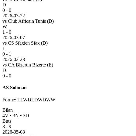
D
0 - 0
2026-03-22
vs
Club Africain Tunis
(D)
W
1 - 0
2026-03-07
vs
CS Sfaxien Sfax
(D)
L
0 - 1
2026-02-28
vs
CA Bizertin Bizerte
(E)
D
0 - 0
AS Soliman
Forme
:
LLWDLDWDWW
Bilan
4
V
•
3
N
•
3
D
Buts
8
-
9
2026-05-08