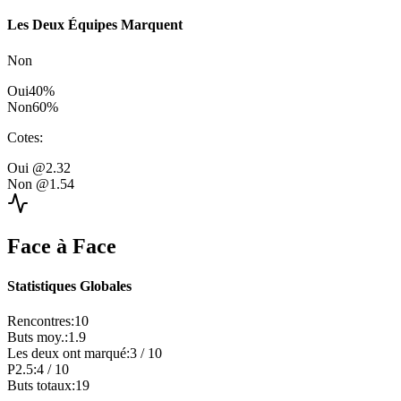
Les Deux Équipes Marquent
Non
Oui
40
%
Non
60
%
Cotes
:
Oui
@2.32
Non
@1.54
Face à Face
Statistiques Globales
Rencontres
:
10
Buts moy.
:
1.9
Les deux ont marqué
:
3
/
10
P2.5
:
4
/
10
Buts totaux
:
19