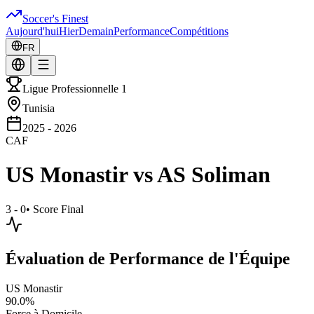
Soccer's Finest
Aujourd'hui
Hier
Demain
Performance
Compétitions
FR
Ligue Professionnelle 1
Tunisia
2025 - 2026
CAF
US Monastir
vs
AS Soliman
3 - 0
•
Score Final
Évaluation de Performance de l'Équipe
US Monastir
90.0
%
Force à Domicile