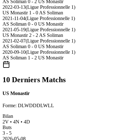
AS Soliman
0 - 2
US Monastir
2022-03-13
(
Ligue Professionnelle 1
)
US Monastir
1 - 0
AS Soliman
2021-11-04
(
Ligue Professionnelle 1
)
AS Soliman
0 - 0
US Monastir
2021-05-19
(
Ligue Professionnelle 1
)
US Monastir
2 - 2
AS Soliman
2021-02-07
(
Ligue Professionnelle 1
)
AS Soliman
0 - 0
US Monastir
2020-09-10
(
Ligue Professionnelle 1
)
AS Soliman
1 - 2
US Monastir
10 Derniers Matchs
US Monastir
Forme
:
DLWDDDLWLL
Bilan
2
V
•
4
N
•
4
D
Buts
3
-
5
2026-05-08