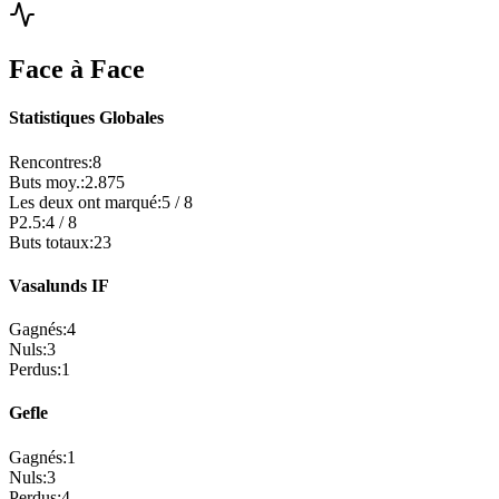
Face à Face
Statistiques Globales
Rencontres
:
8
Buts moy.
:
2.875
Les deux ont marqué
:
5
/
8
P2.5
:
4
/
8
Buts totaux
:
23
Vasalunds IF
Gagnés
:
4
Nuls
:
3
Perdus
:
1
Gefle
Gagnés
:
1
Nuls
:
3
Perdus
:
4