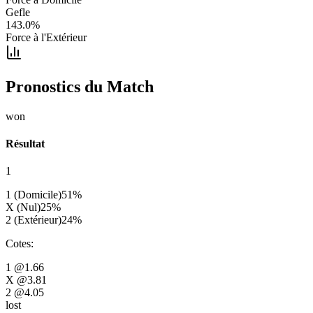
Gefle
143.0
%
Force à l'Extérieur
Pronostics du Match
won
Résultat
1
1 (Domicile)
51
%
X (Nul)
25
%
2 (Extérieur)
24
%
Cotes
:
1
@1.66
X
@3.81
2
@4.05
lost