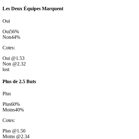
Les Deux Équipes Marquent
Oui
Oui
56
%
Non
44
%
Cotes
:
Oui
@1.53
Non
@2.32
lost
Plus de 2.5 Buts
Plus
Plus
60
%
Moins
40
%
Cotes
:
Plus
@1.50
Moins
@2.34