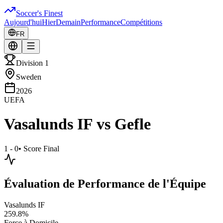
Soccer's Finest
Aujourd'hui
Hier
Demain
Performance
Compétitions
FR
Division 1
Sweden
2026
UEFA
Vasalunds IF
vs
Gefle
1 - 0
•
Score Final
Évaluation de Performance de l'Équipe
Vasalunds IF
259.8
%
Force à Domicile