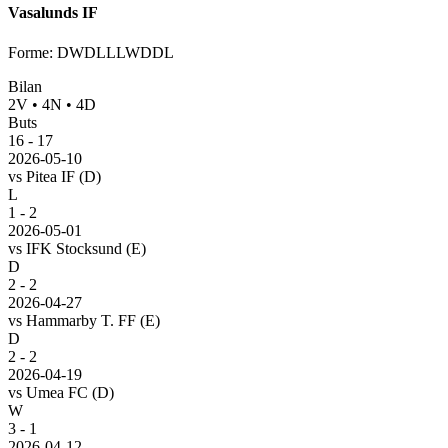
Vasalunds IF
Forme
:
DWDLLLWDDL
Bilan
2
V
•
4
N
•
4
D
Buts
16
-
17
2026-05-10
vs
Pitea IF
(D)
L
1 - 2
2026-05-01
vs
IFK Stocksund
(E)
D
2 - 2
2026-04-27
vs
Hammarby T. FF
(E)
D
2 - 2
2026-04-19
vs
Umea FC
(D)
W
3 - 1
2026-04-12