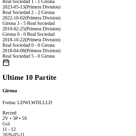
Real Sociedad
1 - 1
Girona
2023-05-13
(
Primera Division
)
Real Sociedad
2 - 2
Girona
2022-10-02
(
Primera Division
)
Girona
3 - 5
Real Sociedad
2019-02-25
(
Primera Division
)
Girona
0 - 0
Real Sociedad
2018-10-22
(
Primera Division
)
Real Sociedad
0 - 0
Girona
2018-04-08
(
Primera Division
)
Real Sociedad
5 - 0
Girona
Ultime 10 Partite
Girona
Forma
:
LDWLWDLLLD
Record
2
V
•
3
P
•
5
S
Gol
11
-
12
2026-05-11