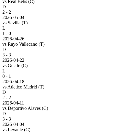
vs
Real Betis
(C)
D
2 - 2
2026-05-04
vs
Sevilla
(T)
L
1 - 0
2026-04-26
vs
Rayo Vallecano
(T)
D
3 - 3
2026-04-22
vs
Getafe
(C)
L
0 - 1
2026-04-18
vs
Atletico Madrid
(T)
D
2 - 2
2026-04-11
vs
Deportivo Alaves
(C)
D
3 - 3
2026-04-04
vs
Levante
(C)