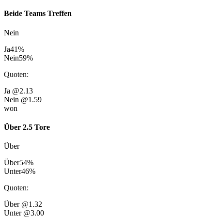
Beide Teams Treffen
Nein
Ja
41
%
Nein
59
%
Quoten
:
Ja
@2.13
Nein
@1.59
won
Über 2.5 Tore
Über
Über
54
%
Unter
46
%
Quoten
:
Über
@1.32
Unter
@3.00