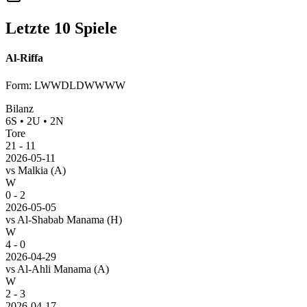
Letzte 10 Spiele
Al-Riffa
Form
:
LWWDLDWWWW
Bilanz
6
S
•
2
U
•
2
N
Tore
21
-
11
2026-05-11
vs
Malkia
(A)
W
0 - 2
2026-05-05
vs
Al-Shabab Manama
(H)
W
4 - 0
2026-04-29
vs
Al-Ahli Manama
(A)
W
2 - 3
2026-04-17