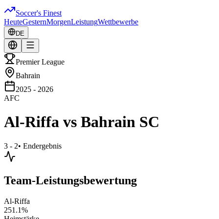
Soccer's Finest
Heute
Gestern
Morgen
Leistung
Wettbewerbe
DE
Premier League
Bahrain
2025 - 2026
AFC
Al-Riffa
vs
Bahrain SC
3 - 2
•
Endergebnis
Team-Leistungsbewertung
Al-Riffa
251.1
%
Heimstärke