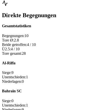
Direkte Begegnungen
Gesamtstatistiken
Begegnungen
:
10
Tore Ø
:
2.8
Beide getroffen
:
4
/
10
Ü2.5
:
4
/
10
Tore gesamt
:
28
Al-Riffa
Siege
:
9
Unentschieden
:
1
Niederlagen
:
0
Bahrain SC
Siege
:
0
Unentschieden
:
1
Niederlagen
:
9