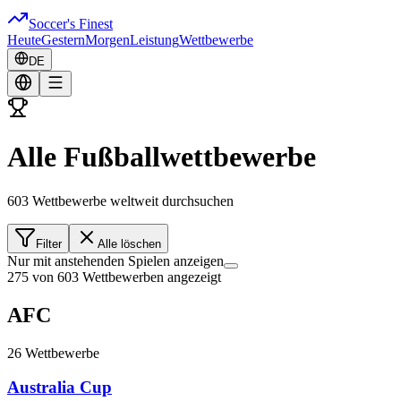
Soccer's Finest
Heute
Gestern
Morgen
Leistung
Wettbewerbe
DE
Alle Fußballwettbewerbe
603 Wettbewerbe weltweit durchsuchen
Filter
Alle löschen
Nur mit anstehenden Spielen anzeigen
275 von 603 Wettbewerben angezeigt
AFC
26 Wettbewerbe
Australia Cup