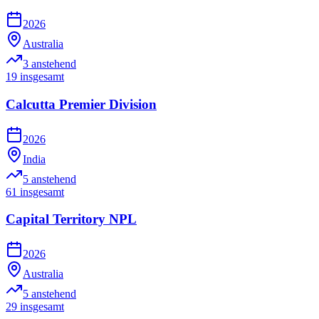
2026
Australia
3 anstehend
19 insgesamt
Calcutta Premier Division
2026
India
5 anstehend
61 insgesamt
Capital Territory NPL
2026
Australia
5 anstehend
29 insgesamt