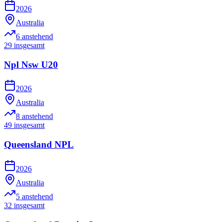
2026
Australia
6 anstehend
29 insgesamt
Npl Nsw U20
2026
Australia
8 anstehend
49 insgesamt
Queensland NPL
2026
Australia
5 anstehend
32 insgesamt