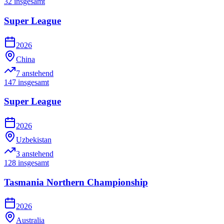
32 insgesamt
Super League
2026
China
7 anstehend
147 insgesamt
Super League
2026
Uzbekistan
3 anstehend
128 insgesamt
Tasmania Northern Championship
2026
Australia