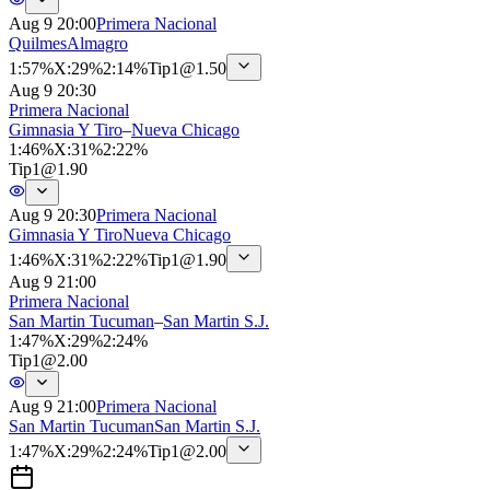
Aug 9 20:00
Primera Nacional
Quilmes
Almagro
1
:
57%
X
:
29%
2
:
14%
Tip
1
@
1.50
Aug 9 20:30
Primera Nacional
Gimnasia Y Tiro
–
Nueva Chicago
1
:
46%
X
:
31%
2
:
22%
Tip
1
@
1.90
Aug 9 20:30
Primera Nacional
Gimnasia Y Tiro
Nueva Chicago
1
:
46%
X
:
31%
2
:
22%
Tip
1
@
1.90
Aug 9 21:00
Primera Nacional
San Martin Tucuman
–
San Martin S.J.
1
:
47%
X
:
29%
2
:
24%
Tip
1
@
2.00
Aug 9 21:00
Primera Nacional
San Martin Tucuman
San Martin S.J.
1
:
47%
X
:
29%
2
:
24%
Tip
1
@
2.00