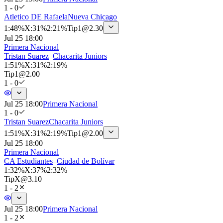
1 - 0
Atletico DE Rafaela
Nueva Chicago
1
:
48%
X
:
31%
2
:
21%
Tip
1
@
2.30
Jul 25 18:00
Primera Nacional
Tristan Suarez
–
Chacarita Juniors
1
:
51%
X
:
31%
2
:
19%
Tip
1
@
2.00
1 - 0
Jul 25 18:00
Primera Nacional
1 - 0
Tristan Suarez
Chacarita Juniors
1
:
51%
X
:
31%
2
:
19%
Tip
1
@
2.00
Jul 25 18:00
Primera Nacional
CA Estudiantes
–
Ciudad de Bolívar
1
:
32%
X
:
37%
2
:
32%
Tip
X
@
3.10
1 - 2
Jul 25 18:00
Primera Nacional
1 - 2