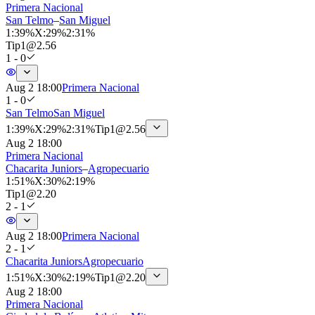
Primera Nacional
San Telmo
–
San Miguel
1
:
39%
X
:
29%
2
:
31%
Tip
1
@
2.56
1 - 0
Aug 2 18:00
Primera Nacional
1 - 0
San Telmo
San Miguel
1
:
39%
X
:
29%
2
:
31%
Tip
1
@
2.56
Aug 2 18:00
Primera Nacional
Chacarita Juniors
–
Agropecuario
1
:
51%
X
:
30%
2
:
19%
Tip
1
@
2.20
2 - 1
Aug 2 18:00
Primera Nacional
2 - 1
Chacarita Juniors
Agropecuario
1
:
51%
X
:
30%
2
:
19%
Tip
1
@
2.20
Aug 2 18:00
Primera Nacional