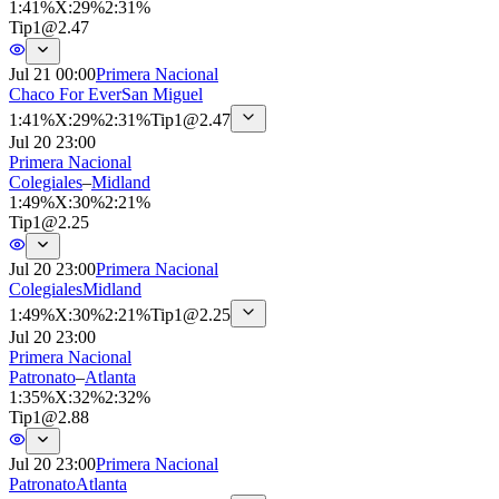
1
:
41%
X
:
29%
2
:
31%
Tip
1
@
2.47
Jul 21 00:00
Primera Nacional
Chaco For Ever
San Miguel
1
:
41%
X
:
29%
2
:
31%
Tip
1
@
2.47
Jul 20 23:00
Primera Nacional
Colegiales
–
Midland
1
:
49%
X
:
30%
2
:
21%
Tip
1
@
2.25
Jul 20 23:00
Primera Nacional
Colegiales
Midland
1
:
49%
X
:
30%
2
:
21%
Tip
1
@
2.25
Jul 20 23:00
Primera Nacional
Patronato
–
Atlanta
1
:
35%
X
:
32%
2
:
32%
Tip
1
@
2.88
Jul 20 23:00
Primera Nacional
Patronato
Atlanta