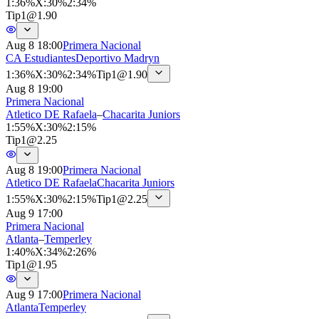
1
:
36%
X
:
30%
2
:
34%
Tip
1
@
1.90
Aug 8 18:00
Primera Nacional
CA Estudiantes
Deportivo Madryn
1
:
36%
X
:
30%
2
:
34%
Tip
1
@
1.90
Aug 8 19:00
Primera Nacional
Atletico DE Rafaela
–
Chacarita Juniors
1
:
55%
X
:
30%
2
:
15%
Tip
1
@
2.25
Aug 8 19:00
Primera Nacional
Atletico DE Rafaela
Chacarita Juniors
1
:
55%
X
:
30%
2
:
15%
Tip
1
@
2.25
Aug 9 17:00
Primera Nacional
Atlanta
–
Temperley
1
:
40%
X
:
34%
2
:
26%
Tip
1
@
1.95
Aug 9 17:00
Primera Nacional
Atlanta
Temperley