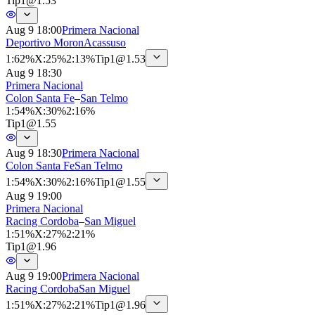
Tip
1
@
1.53
Aug 9 18:00
Primera Nacional
Deportivo Moron
Acassuso
1
:
62%
X
:
25%
2
:
13%
Tip
1
@
1.53
Aug 9 18:30
Primera Nacional
Colon Santa Fe
–
San Telmo
1
:
54%
X
:
30%
2
:
16%
Tip
1
@
1.55
Aug 9 18:30
Primera Nacional
Colon Santa Fe
San Telmo
1
:
54%
X
:
30%
2
:
16%
Tip
1
@
1.55
Aug 9 19:00
Primera Nacional
Racing Cordoba
–
San Miguel
1
:
51%
X
:
27%
2
:
21%
Tip
1
@
1.96
Aug 9 19:00
Primera Nacional
Racing Cordoba
San Miguel
1
:
51%
X
:
27%
2
:
21%
Tip
1
@
1.96