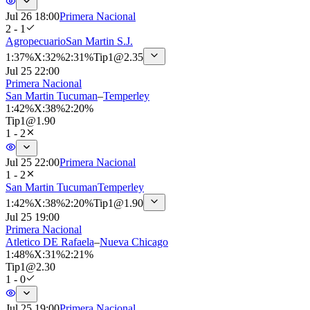
Jul 26 18:00
Primera Nacional
2 - 1
Agropecuario
San Martin S.J.
1
:
37%
X
:
32%
2
:
31%
Tip
1
@
2.35
Jul 25 22:00
Primera Nacional
San Martin Tucuman
–
Temperley
1
:
42%
X
:
38%
2
:
20%
Tip
1
@
1.90
1 - 2
Jul 25 22:00
Primera Nacional
1 - 2
San Martin Tucuman
Temperley
1
:
42%
X
:
38%
2
:
20%
Tip
1
@
1.90
Jul 25 19:00
Primera Nacional
Atletico DE Rafaela
–
Nueva Chicago
1
:
48%
X
:
31%
2
:
21%
Tip
1
@
2.30
1 - 0
Jul 25 19:00
Primera Nacional