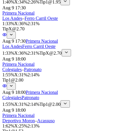
1
:
40%
X
:
34%
2
:
26%
Tip
1
@
1.95
Aug 9 17:30
Primera Nacional
Los Andes
–
Ferro Carril Oeste
1
:
33%
X
:
36%
2
:
31%
Tip
X
@
2.70
Aug 9 17:30
Primera Nacional
Los Andes
Ferro Carril Oeste
1
:
33%
X
:
36%
2
:
31%
Tip
X
@
2.70
Aug 9 18:00
Primera Nacional
Colegiales
–
Patronato
1
:
55%
X
:
31%
2
:
14%
Tip
1
@
2.00
Aug 9 18:00
Primera Nacional
Colegiales
Patronato
1
:
55%
X
:
31%
2
:
14%
Tip
1
@
2.00
Aug 9 18:00
Primera Nacional
Deportivo Moron
–
Acassuso
1
:
62%
X
:
25%
2
:
13%