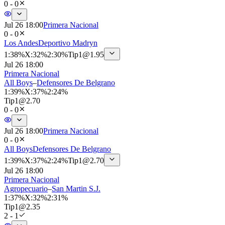
0 - 0
Jul 26 18:00
Primera Nacional
0 - 0
Los Andes
Deportivo Madryn
1
:
38%
X
:
32%
2
:
30%
Tip
1
@
1.95
Jul 26 18:00
Primera Nacional
All Boys
–
Defensores De Belgrano
1
:
39%
X
:
37%
2
:
24%
Tip
1
@
2.70
0 - 0
Jul 26 18:00
Primera Nacional
0 - 0
All Boys
Defensores De Belgrano
1
:
39%
X
:
37%
2
:
24%
Tip
1
@
2.70
Jul 26 18:00
Primera Nacional
Agropecuario
–
San Martin S.J.
1
:
37%
X
:
32%
2
:
31%
Tip
1
@
2.35
2 - 1