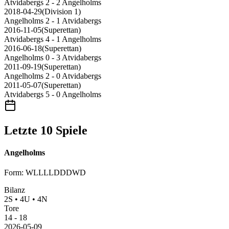
Atvidabergs
2 - 2
Angelholms
2018-04-29
(
Division 1
)
Angelholms
2 - 1
Atvidabergs
2016-11-05
(
Superettan
)
Atvidabergs
4 - 1
Angelholms
2016-06-18
(
Superettan
)
Angelholms
0 - 3
Atvidabergs
2011-09-19
(
Superettan
)
Angelholms
2 - 0
Atvidabergs
2011-05-07
(
Superettan
)
Atvidabergs
5 - 0
Angelholms
Letzte 10 Spiele
Angelholms
Form
:
WLLLLDDDWD
Bilanz
2
S
•
4
U
•
4
N
Tore
14
-
18
2026-05-09