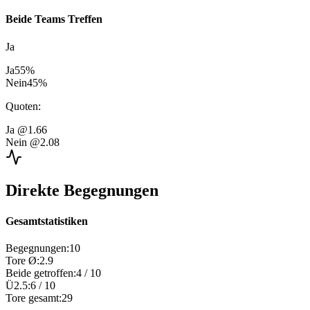
Beide Teams Treffen
Ja
Ja
55
%
Nein
45
%
Quoten
:
Ja
@1.66
Nein
@2.08
Direkte Begegnungen
Gesamtstatistiken
Begegnungen
:
10
Tore Ø
:
2.9
Beide getroffen
:
4
/
10
Ü2.5
:
6
/
10
Tore gesamt
:
29