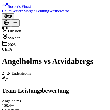
Soccer's Finest
Heute
Gestern
Morgen
Leistung
Wettbewerbe
DE
Division 1
Sweden
2026
UEFA
Angelholms
vs
Atvidabergs
2 - 2
•
Endergebnis
Team-Leistungsbewertung
Angelholms
108.4
%
Heimstärke