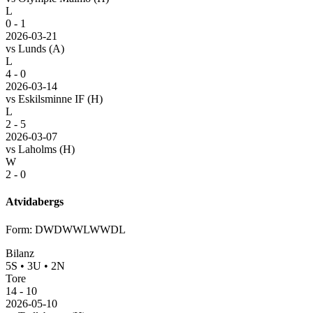
L
0 - 1
2026-03-21
vs
Lunds
(A)
L
4 - 0
2026-03-14
vs
Eskilsminne IF
(H)
L
2 - 5
2026-03-07
vs
Laholms
(H)
W
2 - 0
Atvidabergs
Form
:
DWDWWLWWDL
Bilanz
5
S
•
3
U
•
2
N
Tore
14
-
10
2026-05-10