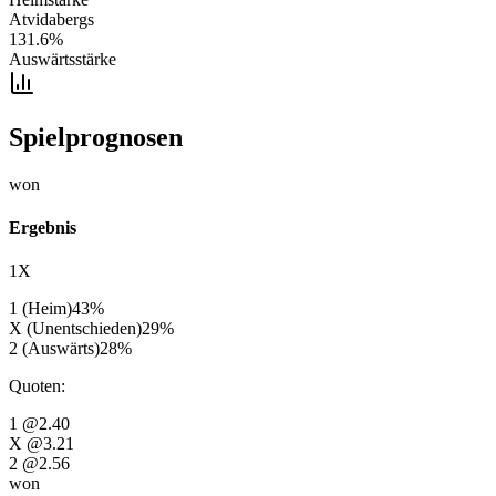
Atvidabergs
131.6
%
Auswärtsstärke
Spielprognosen
won
Ergebnis
1X
1 (Heim)
43
%
X (Unentschieden)
29
%
2 (Auswärts)
28
%
Quoten
:
1
@2.40
X
@3.21
2
@2.56
won