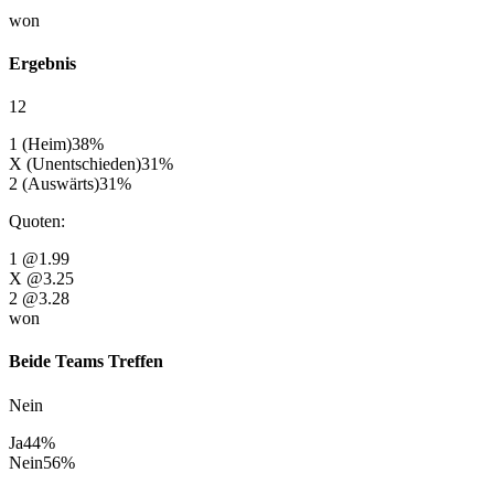
won
Ergebnis
12
1 (Heim)
38
%
X (Unentschieden)
31
%
2 (Auswärts)
31
%
Quoten
:
1
@1.99
X
@3.25
2
@3.28
won
Beide Teams Treffen
Nein
Ja
44
%
Nein
56
%