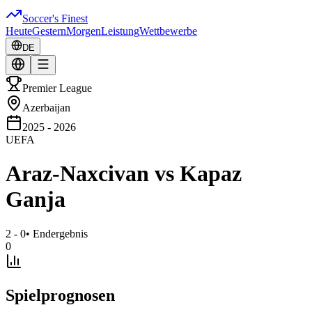
Soccer's Finest
Heute
Gestern
Morgen
Leistung
Wettbewerbe
DE
Premier League
Azerbaijan
2025 - 2026
UEFA
Araz-Naxcivan
vs
Kapaz
Ganja
2 - 0
•
Endergebnis
0
Spielprognosen