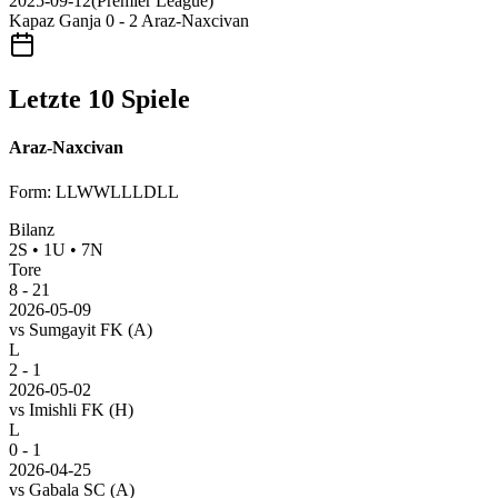
2025-09-12
(
Premier League
)
Kapaz Ganja
0 - 2
Araz-Naxcivan
Letzte 10 Spiele
Araz-Naxcivan
Form
:
LLWWLLLDLL
Bilanz
2
S
•
1
U
•
7
N
Tore
8
-
21
2026-05-09
vs
Sumgayit FK
(A)
L
2 - 1
2026-05-02
vs
Imishli FK
(H)
L
0 - 1
2026-04-25
vs
Gabala SC
(A)