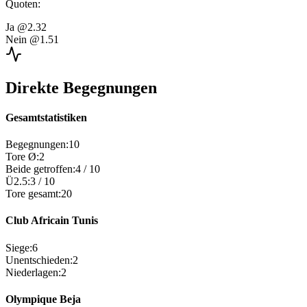
Quoten
:
Ja
@2.32
Nein
@1.51
Direkte Begegnungen
Gesamtstatistiken
Begegnungen
:
10
Tore Ø
:
2
Beide getroffen
:
4
/
10
Ü2.5
:
3
/
10
Tore gesamt
:
20
Club Africain Tunis
Siege
:
6
Unentschieden
:
2
Niederlagen
:
2
Olympique Beja