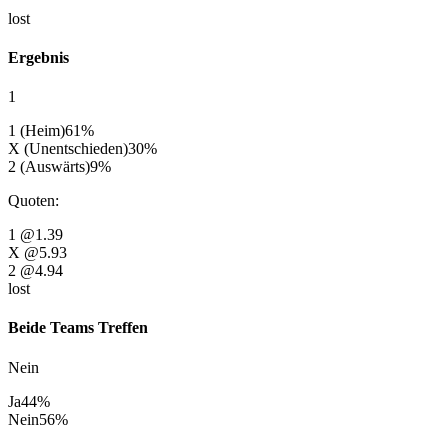
lost
Ergebnis
1
1 (Heim)
61
%
X (Unentschieden)
30
%
2 (Auswärts)
9
%
Quoten
:
1
@1.39
X
@5.93
2
@4.94
lost
Beide Teams Treffen
Nein
Ja
44
%
Nein
56
%