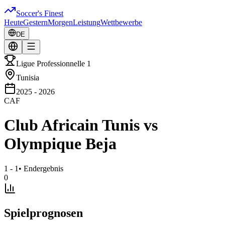
Soccer's Finest
Heute
Gestern
Morgen
Leistung
Wettbewerbe
DE
Ligue Professionnelle 1
Tunisia
2025 - 2026
CAF
Club Africain Tunis
vs
Olympique Beja
1 - 1
•
Endergebnis
0
Spielprognosen