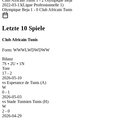
Club Africain Tunis
1 - 2
Olympique Beja
2022-03-13
(
Ligue Professionnelle 1
)
Olympique Beja
1 - 0
Club Africain Tunis
Letzte 10 Spiele
Club Africain Tunis
Form
:
WWWLWDWDWW
Bilanz
7
S
•
2
U
•
1
N
Tore
17
-
2
2026-05-10
vs
Esperance de Tunis
(A)
W
0 - 1
2026-05-03
vs
Stade Tunisien Tunis
(H)
W
2 - 0
2026-04-29