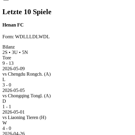
Letzte 10 Spiele
Henan FC
Form
:
WDLLLDLWDL
Bilanz
2
S
•
3
U
•
5
N
Tore
9
-
13
2026-05-09
vs
Chengdu Rongch.
(A)
L
3 - 0
2026-05-05
vs
Chongqing Tongl.
(A)
D
1 - 1
2026-05-01
vs
Liaoning Tieren
(H)
W
4 - 0
2026-04-26