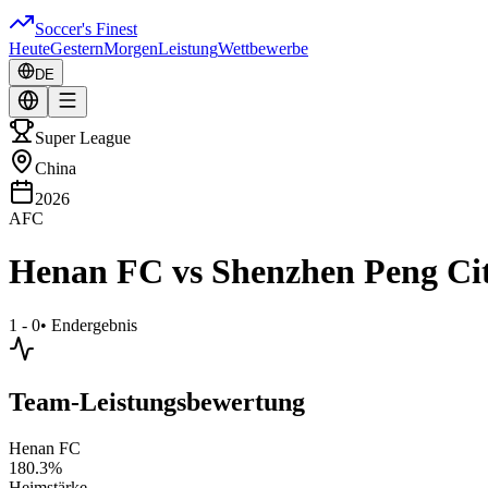
Soccer's Finest
Heute
Gestern
Morgen
Leistung
Wettbewerbe
DE
Super League
China
2026
AFC
Henan FC
vs
Shenzhen Peng Ci
1 - 0
•
Endergebnis
Team-Leistungsbewertung
Henan FC
180.3
%
Heimstärke