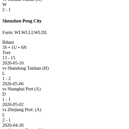
W
2 - 1
Shenzhen Peng City
Form
:
WLWLLLWLDL
Bilanz
3
S
•
1
U
•
6
N
Tore
13
-
15
2026-05-10
vs
Shandong Taishan
(H)
L
1 - 2
2026-05-06
vs
Shanghai Port
(A)
D
1 - 1
2026-05-02
vs
Zhejiang Prof.
(A)
L
2 - 1
2026-04-26