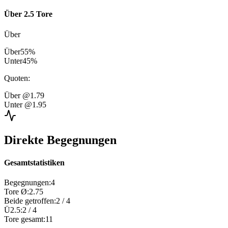
Über 2.5 Tore
Über
Über
55
%
Unter
45
%
Quoten
:
Über
@1.79
Unter
@1.95
Direkte Begegnungen
Gesamtstatistiken
Begegnungen
:
4
Tore Ø
:
2.75
Beide getroffen
:
2
/
4
Ü2.5
:
2
/
4
Tore gesamt
:
11