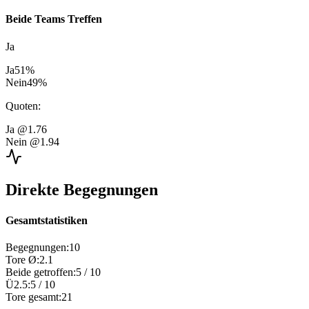
Beide Teams Treffen
Ja
Ja
51
%
Nein
49
%
Quoten
:
Ja
@1.76
Nein
@1.94
Direkte Begegnungen
Gesamtstatistiken
Begegnungen
:
10
Tore Ø
:
2.1
Beide getroffen
:
5
/
10
Ü2.5
:
5
/
10
Tore gesamt
:
21