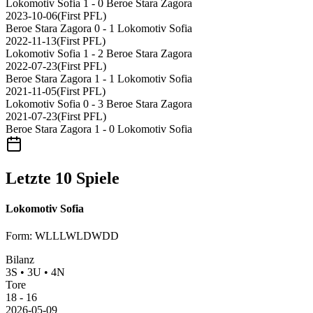
Lokomotiv Sofia
1 - 0
Beroe Stara Zagora
2023-10-06
(
First PFL
)
Beroe Stara Zagora
0 - 1
Lokomotiv Sofia
2022-11-13
(
First PFL
)
Lokomotiv Sofia
1 - 2
Beroe Stara Zagora
2022-07-23
(
First PFL
)
Beroe Stara Zagora
1 - 1
Lokomotiv Sofia
2021-11-05
(
First PFL
)
Lokomotiv Sofia
0 - 3
Beroe Stara Zagora
2021-07-23
(
First PFL
)
Beroe Stara Zagora
1 - 0
Lokomotiv Sofia
Letzte 10 Spiele
Lokomotiv Sofia
Form
:
WLLLWLDWDD
Bilanz
3
S
•
3
U
•
4
N
Tore
18
-
16
2026-05-09