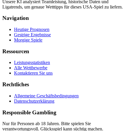
Unsere KI analysiert Teamleistung, historische Daten und
Ligatrends, um genaue Wetttipps für dieses USA-Spiel zu liefern.
Navigation
Heutige Prognosen
Gestrige Ergebnisse
Morgige Spiele
Ressourcen
Leistungsstatistiken
Alle Wettbewerbe
Kontaktieren Sie uns
Rechtliches
Allgemeine Geschäftsbedingungen
Datenschutzerklärung
Responsible Gambling
Nur für Personen ab 18 Jahren. Bitte spielen Sie
verantwortungsvoll. Glücksspiel kann süchtig machen.