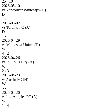
25
-
10
2026-05-10
vs
Vancouver Whitecaps
(H)
D
1 - 1
2026-05-02
vs
Toronto FC
(A)
D
1 - 1
2026-04-29
vs
Minnesota United
(H)
W
4 - 2
2026-04-26
vs
St. Louis City
(A)
W
2 - 3
2026-04-23
vs
Austin FC
(H)
W
5 - 1
2026-04-20
vs
Los Angeles FC
(A)
W
1 - 4