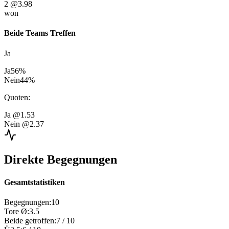
2
@3.98
won
Beide Teams Treffen
Ja
Ja
56
%
Nein
44
%
Quoten
:
Ja
@1.53
Nein
@2.37
Direkte Begegnungen
Gesamtstatistiken
Begegnungen
:
10
Tore Ø
:
3.5
Beide getroffen
:
7
/
10