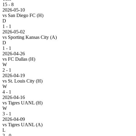
15
-
8
2026-05-10
vs
San Diego FC
(H)
D
1 - 1
2026-05-02
vs
Sporting Kansas City
(A)
D
1 - 1
2026-04-26
vs
FC Dallas
(H)
W
2 - 1
2026-04-19
vs
St. Louis City
(H)
W
4 - 1
2026-04-16
vs
Tigres UANL
(H)
W
3 - 1
2026-04-09
vs
Tigres UANL
(A)
L
2 - 0