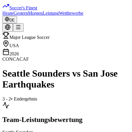
Soccer's Finest
Heute
Gestern
Morgen
Leistung
Wettbewerbe
DE
Major League Soccer
USA
2026
CONCACAF
Seattle Sounders
vs
San Jose
Earthquakes
3 - 2
•
Endergebnis
Team-Leistungsbewertung