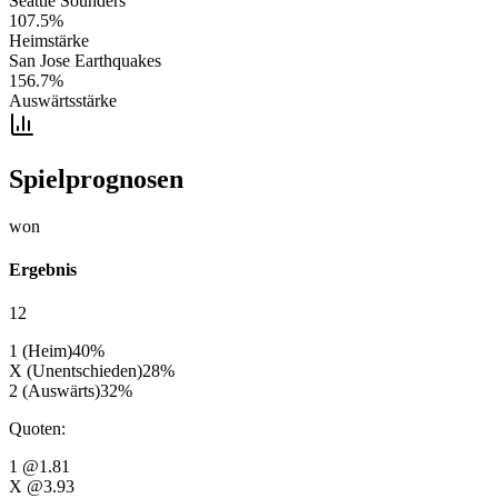
Seattle Sounders
107.5
%
Heimstärke
San Jose Earthquakes
156.7
%
Auswärtsstärke
Spielprognosen
won
Ergebnis
12
1 (Heim)
40
%
X (Unentschieden)
28
%
2 (Auswärts)
32
%
Quoten
:
1
@1.81
X
@3.93