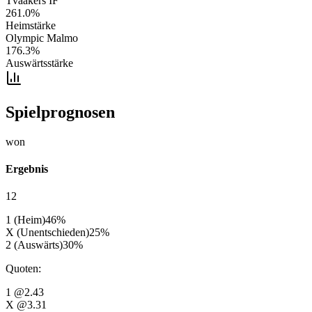
Tvaakers IF
261.0
%
Heimstärke
Olympic Malmo
176.3
%
Auswärtsstärke
Spielprognosen
won
Ergebnis
12
1 (Heim)
46
%
X (Unentschieden)
25
%
2 (Auswärts)
30
%
Quoten
:
1
@2.43
X
@3.31