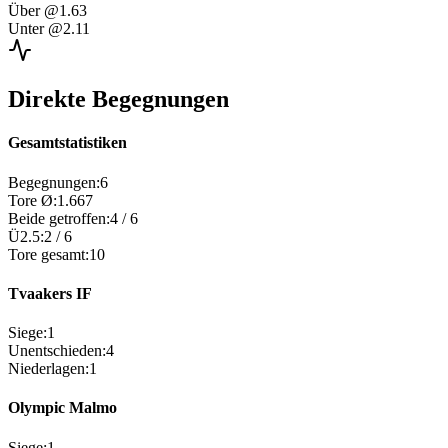
Über
@1.63
Unter
@2.11
Direkte Begegnungen
Gesamtstatistiken
Begegnungen
:
6
Tore Ø
:
1.667
Beide getroffen
:
4
/
6
Ü2.5
:
2
/
6
Tore gesamt
:
10
Tvaakers IF
Siege
:
1
Unentschieden
:
4
Niederlagen
:
1
Olympic Malmo
Siege
:
1