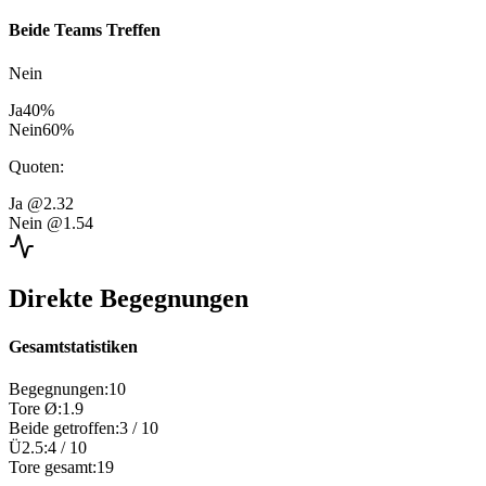
Beide Teams Treffen
Nein
Ja
40
%
Nein
60
%
Quoten
:
Ja
@2.32
Nein
@1.54
Direkte Begegnungen
Gesamtstatistiken
Begegnungen
:
10
Tore Ø
:
1.9
Beide getroffen
:
3
/
10
Ü2.5
:
4
/
10
Tore gesamt
:
19