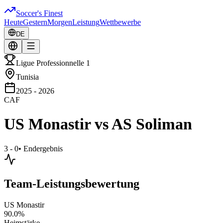
Soccer's Finest
Heute
Gestern
Morgen
Leistung
Wettbewerbe
DE
Ligue Professionnelle 1
Tunisia
2025 - 2026
CAF
US Monastir
vs
AS Soliman
3 - 0
•
Endergebnis
Team-Leistungsbewertung
US Monastir
90.0
%
Heimstärke