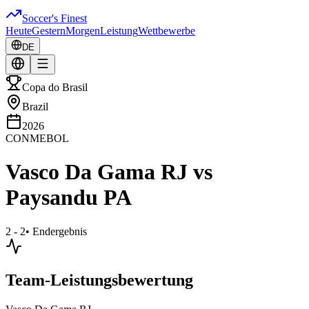
Soccer's Finest
Heute
Gestern
Morgen
Leistung
Wettbewerbe
DE
Copa do Brasil
Brazil
2026
CONMEBOL
Vasco Da Gama RJ
vs
Paysandu PA
2 - 2
•
Endergebnis
Team-Leistungsbewertung