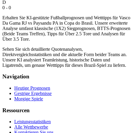
D
0 - 0
Erhalten Sie KI-gestützte Fußballprognosen und Wetttipps für Vasco
Da Gama RJ vs Paysandu PA in Copa do Brasil. Unsere erweiterte
Analyse umfasst klassische (1X2) Siegprognosen, BTTS-Prognosen
(Beide Teams Treffen), Tipps für Über 2.5 Tore und Analysen für
Über 3.5 Tore.
Sehen Sie sich detaillierte Quotenanalysen,
Direktvergleichsstatistiken und die aktuelle Form beider Teams an.
Unsere KI analysiert Teamleistung, historische Daten und
Ligatrends, um genaue Wetttipps für dieses Brazil-Spiel zu liefern.
Navigation
Heutige Prognosen
Gestrige Ergebnisse
Morgige Spiele
Ressourcen
Leistungsstatistiken
Alle Wettbewerbe
Kontaktieren Sie uns