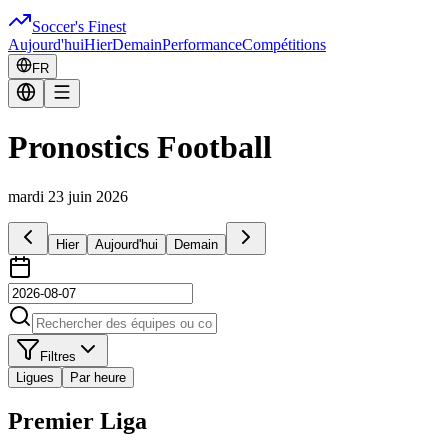
Soccer's Finest
Aujourd'hui
Hier
Demain
Performance
Compétitions
FR
Pronostics Football
mardi 23 juin 2026
Hier
Aujourd'hui
Demain
Filtres
Ligues
Par heure
Premier Liga