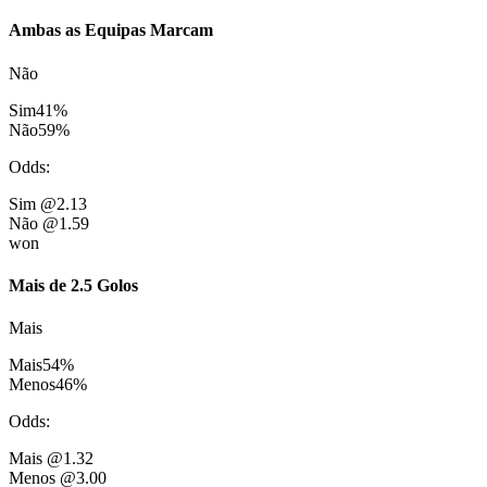
Ambas as Equipas Marcam
Não
Sim
41
%
Não
59
%
Odds
:
Sim
@2.13
Não
@1.59
won
Mais de 2.5 Golos
Mais
Mais
54
%
Menos
46
%
Odds
:
Mais
@1.32
Menos
@3.00