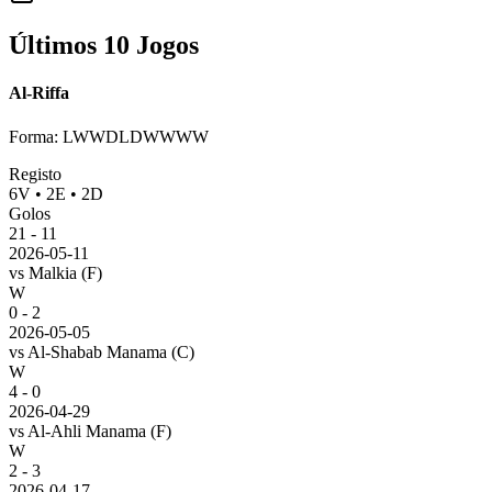
Últimos 10 Jogos
Al-Riffa
Forma
:
LWWDLDWWWW
Registo
6
V
•
2
E
•
2
D
Golos
21
-
11
2026-05-11
vs
Malkia
(F)
W
0 - 2
2026-05-05
vs
Al-Shabab Manama
(C)
W
4 - 0
2026-04-29
vs
Al-Ahli Manama
(F)
W
2 - 3
2026-04-17