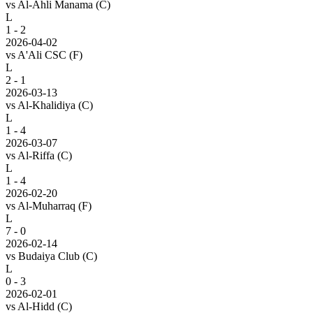
vs
Al-Ahli Manama
(C)
L
1 - 2
2026-04-02
vs
A'Ali CSC
(F)
L
2 - 1
2026-03-13
vs
Al-Khalidiya
(C)
L
1 - 4
2026-03-07
vs
Al-Riffa
(C)
L
1 - 4
2026-02-20
vs
Al-Muharraq
(F)
L
7 - 0
2026-02-14
vs
Budaiya Club
(C)
L
0 - 3
2026-02-01
vs
Al-Hidd
(C)