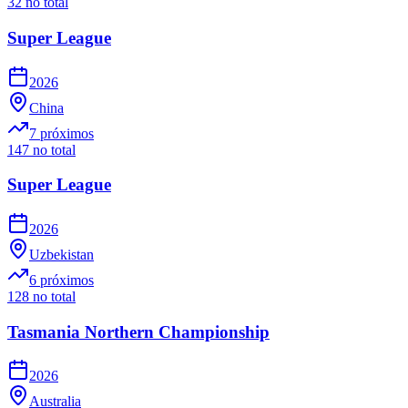
32 no total
Super League
2026
China
7 próximos
147 no total
Super League
2026
Uzbekistan
6 próximos
128 no total
Tasmania Northern Championship
2026
Australia