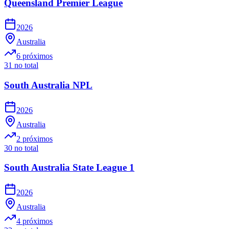
Queensland Premier League
2026
Australia
6 próximos
31 no total
South Australia NPL
2026
Australia
2 próximos
30 no total
South Australia State League 1
2026
Australia
4 próximos