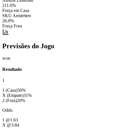
Austria Lustenau
211.6
%
Força em Casa
SKU Amstetten
26.0
%
Força Fora
Previsões do Jogo
won
Resultado
1
1 (Casa)
50
%
X (Empate)
31
%
2 (Fora)
20
%
Odds
:
1
@1.63
X
@3.84