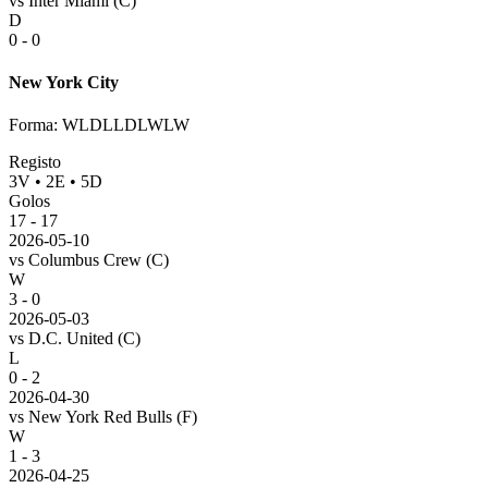
vs
Inter Miami
(C)
D
0 - 0
New York City
Forma
:
WLDLLDLWLW
Registo
3
V
•
2
E
•
5
D
Golos
17
-
17
2026-05-10
vs
Columbus Crew
(C)
W
3 - 0
2026-05-03
vs
D.C. United
(C)
L
0 - 2
2026-04-30
vs
New York Red Bulls
(F)
W
1 - 3
2026-04-25