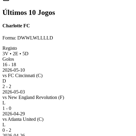
Últimos 10 Jogos
Charlotte FC
Forma
:
DWWLWLLLLD
Registo
3
V
•
2
E
•
5
D
Golos
16
-
18
2026-05-10
vs
FC Cincinnati
(C)
D
2 - 2
2026-05-03
vs
New England Revolution
(F)
L
1 - 0
2026-04-29
vs
Atlanta United
(C)
L
0 - 2
2026-04-26