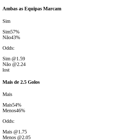
Ambas as Equipas Marcam
Sim
Sim
57
%
Não
43
%
Odds
:
Sim
@1.59
Não
@2.24
lost
Mais de 2.5 Golos
Mais
Mais
54
%
Menos
46
%
Odds
:
Mais
@1.75
Menos
@2.05