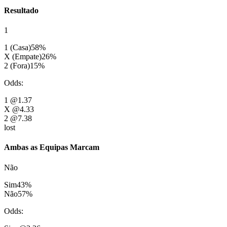
Resultado
1
1 (Casa)
58
%
X (Empate)
26
%
2 (Fora)
15
%
Odds
:
1
@1.37
X
@4.33
2
@7.38
lost
Ambas as Equipas Marcam
Não
Sim
43
%
Não
57
%
Odds
: