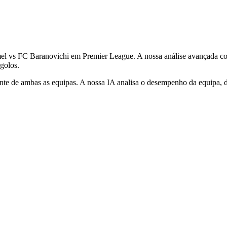
el vs FC Baranovichi em Premier League. A nossa análise avançada co
golos.
ecente de ambas as equipas. A nossa IA analisa o desempenho da equipa, d