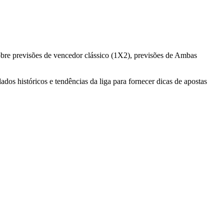
bre previsões de vencedor clássico (1X2), previsões de Ambas
ados históricos e tendências da liga para fornecer dicas de apostas