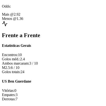
Odds
:
Mais
@2.92
Menos
@1.36
Frente a Frente
Estatísticas Gerais
Encontros
:
10
Golos méd.
:
2.4
Ambos marcaram
:
3
/
10
M2.5
:
6
/
10
Golos totais
:
24
US Ben Guerdane
Vitórias
:
0
Empates
:
3
Derrotas
:
7