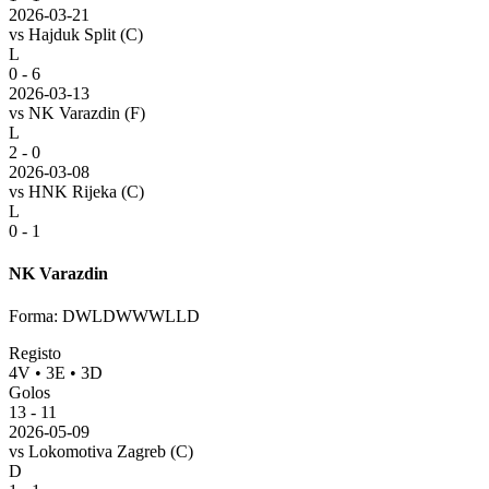
2026-03-21
vs
Hajduk Split
(C)
L
0 - 6
2026-03-13
vs
NK Varazdin
(F)
L
2 - 0
2026-03-08
vs
HNK Rijeka
(C)
L
0 - 1
NK Varazdin
Forma
:
DWLDWWWLLD
Registo
4
V
•
3
E
•
3
D
Golos
13
-
11
2026-05-09
vs
Lokomotiva Zagreb
(C)
D