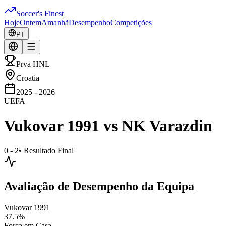
Soccer's Finest
Hoje
Ontem
Amanhã
Desempenho
Competições
PT
Prva HNL
Croatia
2025 - 2026
UEFA
Vukovar 1991
vs
NK Varazdin
0 - 2
•
Resultado Final
Avaliação de Desempenho da Equipa
Vukovar 1991
37.5
%
Força em Casa