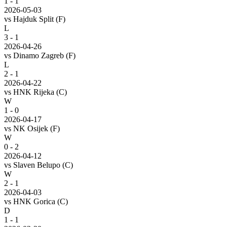
1 - 1
2026-05-03
vs
Hajduk Split
(F)
L
3 - 1
2026-04-26
vs
Dinamo Zagreb
(F)
L
2 - 1
2026-04-22
vs
HNK Rijeka
(C)
W
1 - 0
2026-04-17
vs
NK Osijek
(F)
W
0 - 2
2026-04-12
vs
Slaven Belupo
(C)
W
2 - 1
2026-04-03
vs
HNK Gorica
(C)
D
1 - 1