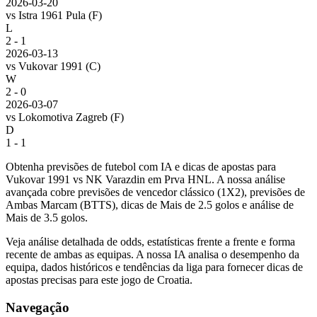
2026-03-20
vs
Istra 1961 Pula
(F)
L
2 - 1
2026-03-13
vs
Vukovar 1991
(C)
W
2 - 0
2026-03-07
vs
Lokomotiva Zagreb
(F)
D
1 - 1
Obtenha previsões de futebol com IA e dicas de apostas para
Vukovar 1991 vs NK Varazdin em Prva HNL. A nossa análise
avançada cobre previsões de vencedor clássico (1X2), previsões de
Ambas Marcam (BTTS), dicas de Mais de 2.5 golos e análise de
Mais de 3.5 golos.
Veja análise detalhada de odds, estatísticas frente a frente e forma
recente de ambas as equipas. A nossa IA analisa o desempenho da
equipa, dados históricos e tendências da liga para fornecer dicas de
apostas precisas para este jogo de Croatia.
Navegação