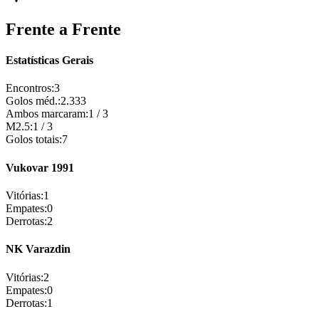
Frente a Frente
Estatísticas Gerais
Encontros
:
3
Golos méd.
:
2.333
Ambos marcaram
:
1
/
3
M2.5
:
1
/
3
Golos totais
:
7
Vukovar 1991
Vitórias
:
1
Empates
:
0
Derrotas
:
2
NK Varazdin
Vitórias
:
2
Empates
:
0
Derrotas
:
1